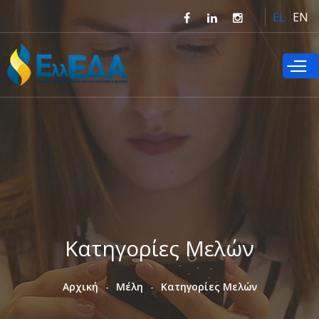
Παράκαμψη
EL
EN
προς το
κυρίως
περιεχόμενο
Κατηγορίες Μελών
Αρχική
Μέλη
Κατηγορίες Μελών