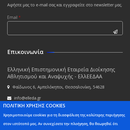
Αφήστε μας το e-mail σας και εγγραφείτε στο newsletter μας.
Email
*
CAPTCHA
This
Επικοινωνία
question is
for testing
Ελληνική Επιστημονική Εταιρεία Διοίκησης
whether or
Αθλητισμού και Αναψυχής - ΕλλΕΕΔΑΑ
not you are
Φαίδωνος 6, Αμπελόκηποι, Θεσσαλονίκη, 54628
a human
visitor and
info@elleda.gr
to prevent
ΠΟΛΙΤΙΚΗ ΧΡΗΣΗΣ COOKIES
www.elleda.gr
automated
Χρησιμοποιούμε cookies για τη διασφάλιση της καλύτερης περιήγησης
spam
στον ιστότοπό μας. Αν συνεχίσετε την πλοήγηση, θα θεωρηθεί ότι
submissions.