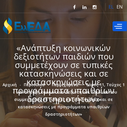
Παράκαμψη
EL
EN
προς το
κυρίως
περιεχόμενο
«Ανάπτυξη κοινωνικών
δεξιοτήτων παιδιών που
συμμετέχουν σε τυπικές
κατασκηνώσεις και σε
κατασκηνώσεις με
Αρχική
Περιοδικό
Περιεχόμενα
Τόμος 11, Τεύχος 1
προγράμματα υπαιθρίων
«Ανάπτυξη κοινωνικών δεξιοτήτων παιδιών που
δραστηριοτήτων»
συμμετέχουν σε τυπικές κατασκηνώσεις και σε
κατασκηνώσεις με προγράμματα υπαιθρίων
δραστηριοτήτων»