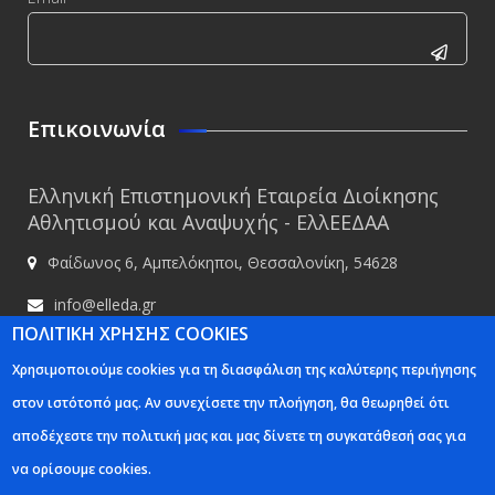
CAPTCHA
This
Επικοινωνία
question is
for testing
Ελληνική Επιστημονική Εταιρεία Διοίκησης
whether or
Αθλητισμού και Αναψυχής - ΕλλΕΕΔΑΑ
not you are
Φαίδωνος 6, Αμπελόκηποι, Θεσσαλονίκη, 54628
a human
visitor and
info@elleda.gr
to prevent
ΠΟΛΙΤΙΚΗ ΧΡΗΣΗΣ COOKIES
www.elleda.gr
automated
Χρησιμοποιούμε cookies για τη διασφάλιση της καλύτερης περιήγησης
spam
στον ιστότοπό μας. Αν συνεχίσετε την πλοήγηση, θα θεωρηθεί ότι
submissions.
αποδέχεστε την πολιτική μας και μας δίνετε τη συγκατάθεσή σας για
5+2
Ελληνική Επιστημονική Εταιρία Διοίκησης Αθλητισμού και Αναψυχής -
να ορίσουμε cookies.
ΕλλΕΕΔΑΑ © 2020
Κατασκευή ιστοσελίδων Istology | Web & Marketing