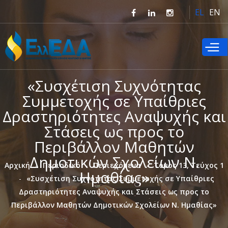
Παράκαμψη
EL
EN
προς το
κυρίως
περιεχόμενο
«Συσχέτιση Συχνότητας
Συμμετοχής σε Υπαίθριες
Δραστηριότητες Αναψυχής και
Στάσεις ως προς το
Περιβάλλον Μαθητών
Δημοτικών Σχολείων Ν.
Αρχική
Περιοδικό
Περιεχόμενα
Τόμος 13, Τεύχος 1
Ημαθίας»
«Συσχέτιση Συχνότητας Συμμετοχής σε Υπαίθριες
Δραστηριότητες Αναψυχής και Στάσεις ως προς το
Περιβάλλον Μαθητών Δημοτικών Σχολείων Ν. Ημαθίας»