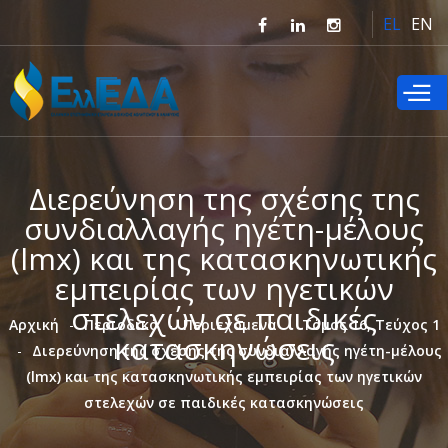
Παράκαμψη
EL
EN
προς το
κυρίως
περιεχόμενο
Διερεύνηση της σχέσης της
συνδιαλλαγής ηγέτη-μέλους
(lmx) και της κατασκηνωτικής
εμπειρίας των ηγετικών
στελεχών σε παιδικές
Αρχική
Περιοδικό
Περιεχόμενα
Τόμος 16, Τεύχος 1
κατασκηνώσεις
Διερεύνηση της σχέσης της συνδιαλλαγής ηγέτη-μέλους
(lmx) και της κατασκηνωτικής εμπειρίας των ηγετικών
στελεχών σε παιδικές κατασκηνώσεις