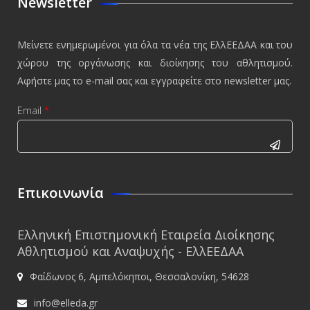
Newsletter
Μείνετε ενημερωμένοι για όλα τα νέα της ΕλλΕΕΔΑΑ και του
χώρου της οργάνωσης και διοίκησης του αθλητισμού.
Αφήστε μας το e-mail σας και εγγραφείτε στο newsletter μας.
Email
*
CAPTCHA
This
Επικοινωνία
question is
for testing
Ελληνική Επιστημονική Εταιρεία Διοίκησης
whether or
Αθλητισμού και Αναψυχής - ΕλλΕΕΔΑΑ
not you are
Φαίδωνος 6, Αμπελόκηποι, Θεσσαλονίκη, 54628
a human
visitor and
info@elleda.gr