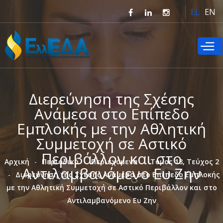
Παράκαμψη
EL
EN
προς το
κυρίως
περιεχόμενο
Διερεύνηση της Σχέσης
Ανάμεσα στο Επίπεδο
Εμπλοκής με την Αθλητική
Συμμετοχή σε Αστικό
Περιβάλλον και στο
Αρχική
Περιοδικό
Περιεχόμενα
Τόμος 18, Τεύχος 2
Αντιλαμβανόμενο Ευ Ζην
Διερεύνηση της Σχέσης Ανάμεσα στο Επίπεδο Εμπλοκής
με την Αθλητική Συμμετοχή σε Αστικό Περιβάλλον και στο
Αντιλαμβανόμενο Ευ Ζην