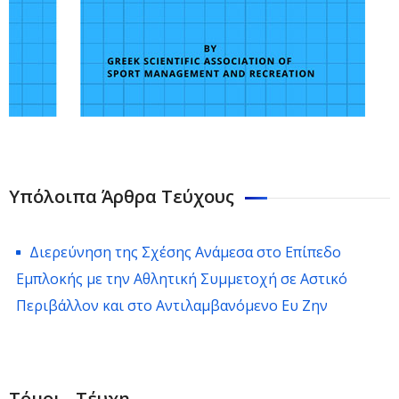
Υπόλοιπα Άρθρα Τεύχους
Διερεύνηση της Σχέσης Ανάμεσα στο Επίπεδο
Εμπλοκής με την Αθλητική Συμμετοχή σε Αστικό
Περιβάλλον και στο Αντιλαμβανόμενο Ευ Ζην
Τόμοι - Τέυχη