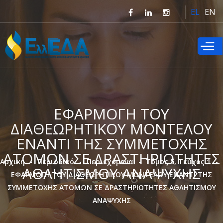
Παράκαμψη
EL
EN
προς το
κυρίως
περιεχόμενο
ΕΦΑΡΜΟΓΗ ΤΟΥ
ΔΙΑΘΕΩΡΗΤΙΚΟΥ ΜΟΝΤΕΛΟΥ
ΕΝΑΝΤΙ ΤΗΣ ΣΥΜΜΕΤΟΧΗΣ
ΑΤΟΜΩΝ ΣΕ ΔΡΑΣΤΗΡΙΟΤΗΤΕΣ
Αρχική
Περιοδικό
Περιεχόμενα
Τόμος 5, Τεύχος 1
ΑΘΛΗΤΙΣΜΟΥ ΑΝΑΨΥΧΗΣ
ΕΦΑΡΜΟΓΗ ΤΟΥ ΔΙΑΘΕΩΡΗΤΙΚΟΥ ΜΟΝΤΕΛΟΥ ΕΝΑΝΤΙ ΤΗΣ
ΣΥΜΜΕΤΟΧΗΣ ΑΤΟΜΩΝ ΣΕ ΔΡΑΣΤΗΡΙΟΤΗΤΕΣ ΑΘΛΗΤΙΣΜΟΥ
ΑΝΑΨΥΧΗΣ