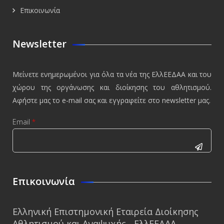
Επικοινωνία
Newsletter
Μείνετε ενημερωμένοι για όλα τα νέα της ΕλλΕΕΔΑΑ και του
χώρου της οργάνωσης και διοίκησης του αθλητισμού.
Αφήστε μας το e-mail σας και εγγραφείτε στο newsletter μας.
Email
*
CAPTCHA
This
Επικοινωνία
question is
for testing
Ελληνική Επιστημονική Εταιρεία Διοίκησης
whether or
Αθλητισμού και Αναψυχής - ΕλλΕΕΔΑΑ