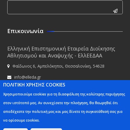
CAPTCHA
This
Επικοινωνία
question is
for testing
Ελληνική Επιστημονική Εταιρεία Διοίκησης
whether or
Αθλητισμού και Αναψυχής - ΕλλΕΕΔΑΑ
not you are
Φαίδωνος 6, Αμπελόκηποι, Θεσσαλονίκη, 54628
a human
visitor and
info@elleda.gr
to prevent
ΠΟΛΙΤΙΚΗ ΧΡΗΣΗΣ COOKIES
www.elleda.gr
automated
Χρησιμοποιούμε cookies για τη διασφάλιση της καλύτερης περιήγησης
spam
στον ιστότοπό μας. Αν συνεχίσετε την πλοήγηση, θα θεωρηθεί ότι
submissions.
αποδέχεστε την πολιτική μας και μας δίνετε τη συγκατάθεσή σας για
5+2
Ελληνική Επιστημονική Εταιρία Διοίκησης Αθλητισμού και Αναψυχής -
να ορίσουμε cookies.
ΕλλΕΕΔΑΑ © 2020
Κατασκευή ιστοσελίδων Istology | Web & Marketing