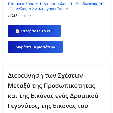
Παπανικολάου Μ.1 ,Λιανόπουλος Ι.1 , Θεοδωράκης Ν.1
, Τσιγγίλης Ν.2 & Μαργαριτέλης Ν.1
Σελίδες:
1-23
Κατεβάστε το PDF
Διαβάστε Περισσότερα
Για Πρόβλεψη Πρόθεσης
Συμμετοχής Σε Δρομικά
Γεγονότα: Ο Ρόλος Της
Προσωπικότητας Του
Γεγονότος Και Της
Ικανοποίησης Των
Συμμετεχόντων
Διερεύνηση των Σχέσεων
Μεταξύ της Προσωπικότητας
και της Εικόνας ενός Δρομικού
Γεγονότος, της Εικόνας του