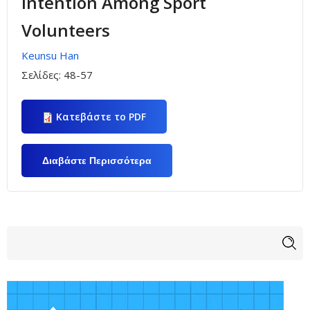
Intention Among Sport
Volunteers
Keunsu Han
Σελίδες:
48-57
Κατεβάστε το PDF
Διαβάστε Περισσότερα
Για The Impact Of
Commitment And Burnout
On Continuance Intention
Among Sport Volunteers
Φόρμα αναζήτησης
Αναζήτηση