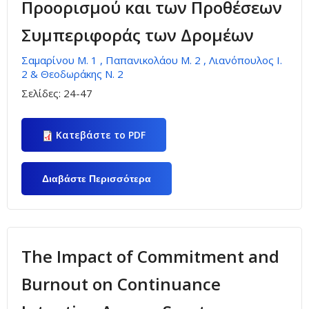
Προορισμού και των Προθέσεων
Συμπεριφοράς των Δρομέων
Σαμαρίνου Μ. 1 , Παπανικολάου Μ. 2 , Λιανόπουλος Ι.
2 & Θεοδωράκης Ν. 2
Σελίδες:
24-47
Κατεβάστε το PDF
Διαβάστε Περισσότερα
Για Διερεύνηση Των
Σχέσεων Μεταξύ Της
Προσωπικότητας Και Της
Εικόνας Ενός Δρομικού
Γεγονότος, Της Εικόνας Του
Προορισμού Και Των
Προθέσεων Συμπεριφοράς
The Impact of Commitment and
Των Δρομέων
Burnout on Continuance