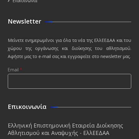
Επικοινωνία
Newsletter
Μείνετε ενημερωμένοι για όλα τα νέα της ΕλλΕΕΔΑΑ και του
χώρου της οργάνωσης και διοίκησης του αθλητισμού.
Αφήστε μας το e-mail σας και εγγραφείτε στο newsletter μας.
Email
*
CAPTCHA
This
Επικοινωνία
question is
for testing
Ελληνική Επιστημονική Εταιρεία Διοίκησης
whether or
Αθλητισμού και Αναψυχής - ΕλλΕΕΔΑΑ
not you are