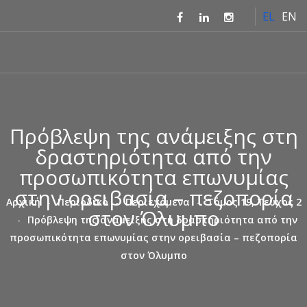
Παράκαμψη
EL
EN
προς το
κυρίως
περιεχόμενο
Πρόβλεψη της ανάμειξης στη
δραστηριότητα από την
προσωπικότητα επωνυμίας
στην ορειβασία – πεζοπορία
Αρχική
Περιοδικό
Περιεχόμενα
Τόμος 19, Τεύχος 2
στον Όλυμπο
Πρόβλεψη της ανάμειξης στη δραστηριότητα από την
προσωπικότητα επωνυμίας στην ορειβασία – πεζοπορία
στον Όλυμπο