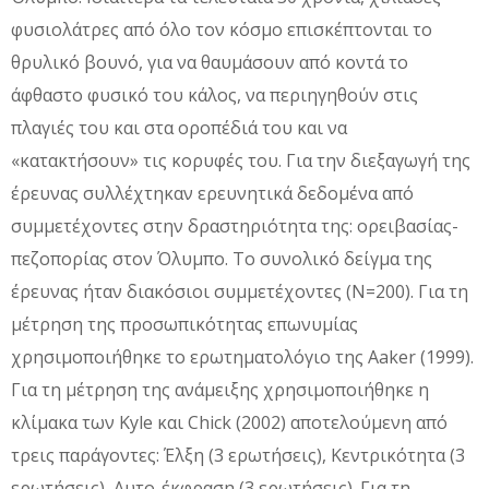
φυσιολάτρες από όλο τον κόσμο επισκέπτονται το
θρυλικό βουνό, για να θαυμάσουν από κοντά το
άφθαστο φυσικό του κάλος, να περιηγηθούν στις
πλαγιές του και στα οροπέδιά του και να
«κατακτήσουν» τις κορυφές του. Για την διεξαγωγή της
έρευνας συλλέχτηκαν ερευνητικά δεδομένα από
συμμετέχοντες στην δραστηριότητα της: ορειβασίας-
πεζοπορίας στον Όλυμπο. Το συνολικό δείγμα της
έρευνας ήταν διακόσιοι συμμετέχοντες (Ν=200). Για τη
μέτρηση της προσωπικότητας επωνυμίας
χρησιμοποιήθηκε το ερωτηματολόγιο της Aaker (1999).
Για τη μέτρηση της ανάμειξης χρησιμοποιήθηκε η
κλίμακα των Kyle και Chick (2002) αποτελούμενη από
τρεις παράγοντες: Έλξη (3 ερωτήσεις), Κεντρικότητα (3
ερωτήσεις), Αυτο-έκφραση (3 ερωτήσεις). Για τη