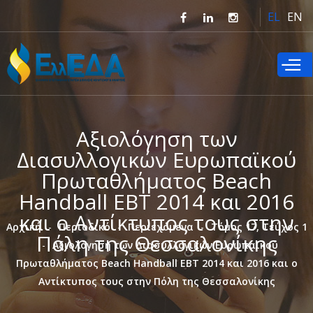
Παράκαμψη
EL
EN
προς το
κυρίως
περιεχόμενο
Αξιολόγηση των
Διασυλλογικών Ευρωπαϊκού
Πρωταθλήματος Beach
Handball EBT 2014 και 2016
και ο Αντίκτυπος τους στην
Αρχική
Περιοδικό
Περιεχόμενα
Τόμος 17, Τεύχος 1
Πόλη της Θεσσαλονίκης
Αξιολόγηση των Διασυλλογικών Ευρωπαϊκού
Πρωταθλήματος Beach Handball EBT 2014 και 2016 και ο
Αντίκτυπος τους στην Πόλη της Θεσσαλονίκης