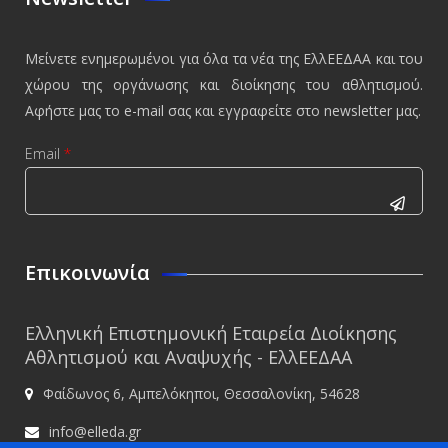
Μείνετε ενημερωμένοι για όλα τα νέα της ΕλλΕΕΔΑΑ και του
χώρου της οργάνωσης και διοίκησης του αθλητισμού.
Αφήστε μας το e-mail σας και εγγραφείτε στο newsletter μας.
Email
*
CAPTCHA
This
Επικοινωνία
question is
for testing
Ελληνική Επιστημονική Εταιρεία Διοίκησης
whether or
Αθλητισμού και Αναψυχής - ΕλλΕΕΔΑΑ
not you are
Φαίδωνος 6, Αμπελόκηποι, Θεσσαλονίκη, 54628
a human
visitor and
info@elleda.gr